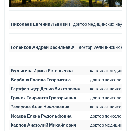
Николаев Евгений Львович
доктор медицинских наук, 
Голенков Андрей Васильевич
доктор медицинских наук
Булыгина Ирина Евгеньевна
кандидат медицинск
Вербина Галина Георгиевна
доктор психологиче
Гapтфeльдep Денис Викторович
кандидат психологи
Граник Генриетта Григорьевна
доктор психологиче
Захарова Анна Николаевна
кандидат психологи
Исаева Елена Рудольфовна
доктор психологиче
Карпов Анатолий Михайлович
доктор медицинских