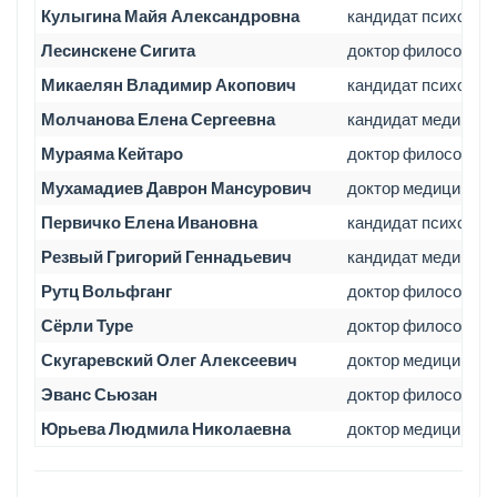
Кулыгина Майя Александровна
кандидат психолог
Лесинскене Сигита
доктор философии (
Микаелян Владимир Акопович
кандидат психологи
Молчанова Елена Сергеевна
кандидат медицинс
Мураяма Кейтаро
доктор философии 
Мухамадиев Даврон Мансурович
доктор медицински
Первичко Елена Ивановна
кандидат психологи
Резвый Григорий Геннадьевич
кандидат медицинск
Рутц Вольфганг
доктор философии (
Сёрли Туре
доктор философии 
Скугаревский Олег Алексеевич
доктор медицинских
Эванс Сьюзан
доктор философии 
Юрьева Людмила Николаевна
доктор медицински