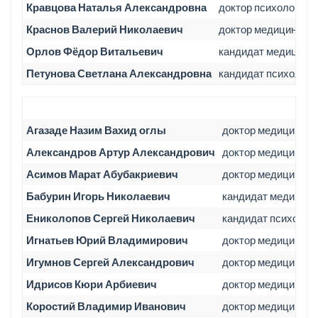
Кравцова Наталья Александровна
доктор психологиче
Краснов Валерий Николаевич
доктор медицинских
Орлов Фёдор Витальевич
кандидат медицинск
Петунова Светлана Александровна
кандидат психологи
Агазаде Назим Вахид оглы
доктор медицинских
Александров Артур Александрович
доктор медицински
Асимов Марат Абубакриевич
доктор медицинских
Бабурин Игорь Николаевич
кандидат медицинс
Ениколопов Сергей Николаевич
кандидат психолог
Игнатьев Юрий Владимирович
доктор медицинских
Игумнов Сергей Александрович
доктор медицински
Идрисов Кюри Арбиевич
доктор медицинских
Коростий Владимир Иванович
доктор медицински