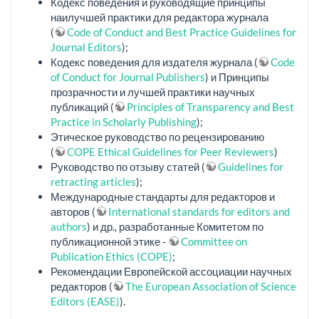
Кодекс поведения и руководящие принципы
наилучшей практики для редактора журнала
(
Code of Conduct and Best Practice Guidelines for
Journal Editors
);
Кодекс поведения для издателя журнала (
Code
of Conduct for Journal Publishers
) и Принципы
прозрачности и лучшей практики научных
публикаций (
Principles of Transparency and Best
Practice in Scholarly Publishing
);
Этическое руководство по рецензированию
(
COPE Ethical Guidelines for Peer Reviewers
)
Руководство по отзыву статей (
Guidelines for
retracting articles
);
Международные стандарты для редакторов и
авторов (
International standards for editors and
authors
) и др., разработанные Комитетом по
публикационной этике -
Committee on
Publication Ethics (COPE)
;
Рекомендации Европейской ассоциации научных
редакторов (
The European Association of Science
Editors (EASE)
).